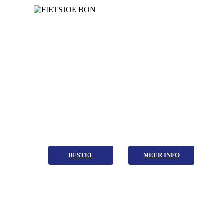
Leuk om weg
te geven
Kadobonnen zijn er vanaf €40 ,-
BESTEL
MEER INFO