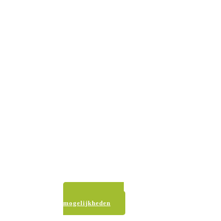
Fietsjoe is
er ook
voor je
trouwen,
kinderfeestje
of
familiedag
vraag naar de
mogelijkheden